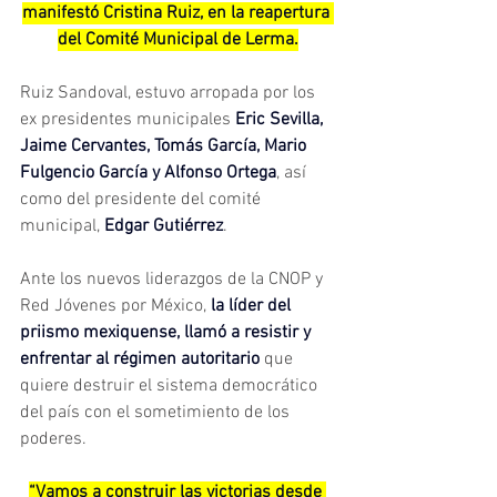
manifestó Cristina Ruiz, en la reapertura 
del Comité Municipal de Lerma.
Ruiz Sandoval, estuvo arropada por los 
ex presidentes municipales 
Eric Sevilla, 
Jaime Cervantes, Tomás García, Mario 
Fulgencio García y Alfonso Ortega
, así 
como del presidente del comité 
municipal, 
Edgar Gutiérrez
.
Ante los nuevos liderazgos de la CNOP y 
Red Jóvenes por México, 
la líder del 
priismo mexiquense, llamó a resistir y 
enfrentar al régimen autoritario 
que 
quiere destruir el sistema democrático 
del país con el sometimiento de los 
poderes.
“Vamos a construir las victorias desde 