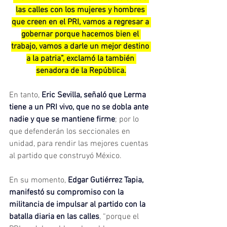
las calles con los mujeres y hombres 
que creen en el PRI, vamos a regresar a 
gobernar porque hacemos bien el 
trabajo, vamos a darle un mejor destino 
a la patria”, exclamó la también 
senadora de la República.
En tanto, 
Eric Sevilla, señaló que Lerma 
tiene a un PRI vivo, que no se dobla ante 
nadie y que se mantiene firme
; por lo 
que defenderán los seccionales en 
unidad, para rendir las mejores cuentas 
al partido que construyó México.
En su momento, 
Edgar Gutiérrez Tapia, 
manifestó su compromiso con la 
militancia de impulsar al partido con la 
batalla diaria en las calles
, “porque el 