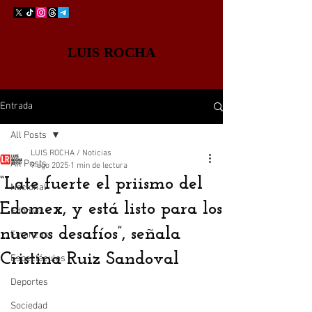
LUIS ROCHA
Entrada
All Posts
LUIS ROCHA / Noticias
All Posts
9 ago 2025
1 min de lectura
“Late fuerte el priismo del
Nacional
Edomex, y está listo para los
Edomex
nuevos desafíos”, señala
Finanzas
Cristina Ruiz Sandoval
Espectáculos
Deportes
Sociedad