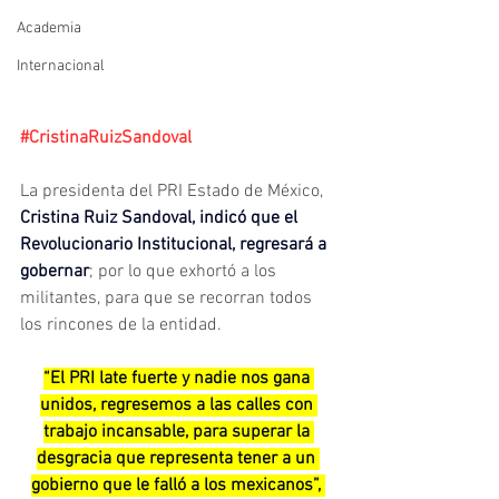
Academia
Internacional
#CristinaRuizSandoval
La presidenta del PRI Estado de México, 
Cristina Ruiz Sandoval, indicó que el 
Revolucionario Institucional, regresará a 
gobernar
; por lo que exhortó a los 
militantes, para que se recorran todos 
los rincones de la entidad.
“El PRI late fuerte y nadie nos gana 
unidos, regresemos a las calles con 
trabajo incansable, para superar la 
desgracia que representa tener a un 
gobierno que le falló a los mexicanos”, 