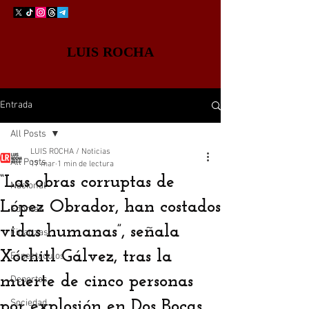
LUIS ROCHA
Entrada
All Posts
LUIS ROCHA / Noticias
All Posts
17 mar
1 min de lectura
“Las obras corruptas de
Nacional
López Obrador, han costados
Edomex
vidas humanas”, señala
Finanzas
Xóchitl Gálvez, tras la
Espectáculos
muerte de cinco personas
Deportes
por explosión en Dos Bocas
Sociedad