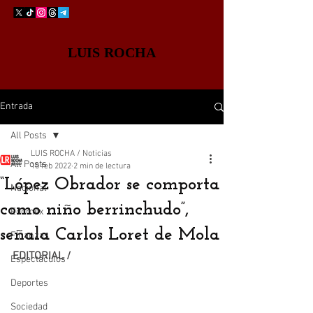
LUIS ROCHA
Entrada
All Posts
LUIS ROCHA / Noticias
All Posts
10 feb 2022
2 min de lectura
“López Obrador se comporta
Nacional
como niño berrinchudo”,
Edomex
señala Carlos Loret de Mola
Finanzas
EDITORIAL /
Espectáculos
Deportes
Sociedad