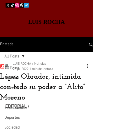
LUIS ROCHA
Entrada
All Posts
LUIS ROCHA / Noticias
All Posts
26 jul 2022
1 min de lectura
López Obrador, intimida
Nacional
con todo su poder a “Alito”
Edomex
Moreno
Finanzas
EDITORIAL /
Espectáculos
Deportes
Sociedad