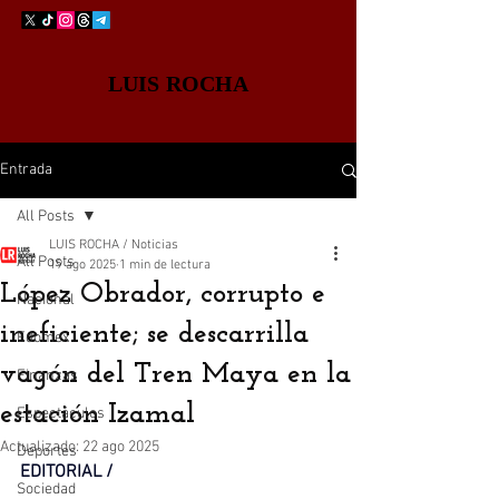
LUIS ROCHA
Entrada
All Posts
LUIS ROCHA / Noticias
All Posts
19 ago 2025
1 min de lectura
López Obrador, corrupto e
Nacional
ineficiente; se descarrilla
Edomex
vagón del Tren Maya en la
Finanzas
estación Izamal
Espectáculos
Actualizado:
22 ago 2025
Deportes
EDITORIAL / 
Sociedad