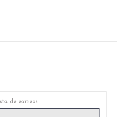
Daniel Serrano Palacios,
Joan
desmiente a Karim Carvallo
nuev
Carv
sta de correos