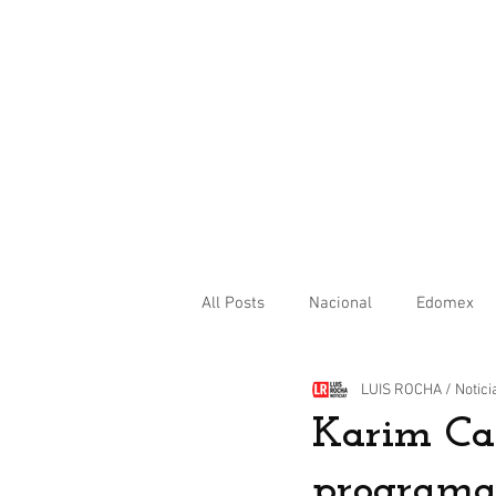
All Posts
Nacional
Edomex
LUIS ROCHA / Notici
Internacional
Karim Car
programa 