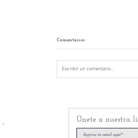
Comentarios
Escribir un comentario...
Xóchitl Zagal Ramírez y
Karim Carvallo Delfín, fuera
de las candidaturas de
Morena en Cuautitlán Izcalli
Únete a nuestra li
i