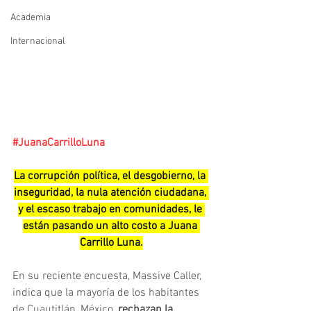
Academia
Internacional
#JuanaCarrilloLuna
La corrupción política, el desgobierno, la 
inseguridad, la nula atención ciudadana, 
y el escaso trabajo en comunidades, le 
están pasando un alto costo a Juana 
Carrillo Luna.
En su reciente encuesta, Massive Caller, 
indica que la mayoría de los habitantes 
de Cuautitlán, México,
 rechazan la 