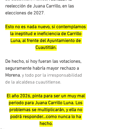
reelección de Juana Carrillo, en las 
elecciones de 2027
.
Esto no es nada nuevo, si contemplamos 
la ineptitud e ineficiencia de Carrillo 
Luna, al frente del Ayuntamiento de 
Cuautitlán.
De hecho, si hoy fueran las votaciones, 
seguramente habría mayor rechazo a 
Morena
, y todo por la irresponsabilidad 
de la alcaldesa cuautitlense.
El año 2026, pinta para ser un muy mal 
periodo para Juana Carrillo Luna. Los 
problemas se multiplicarán, y ella no 
podrá responder…como nunca lo ha 
hecho.