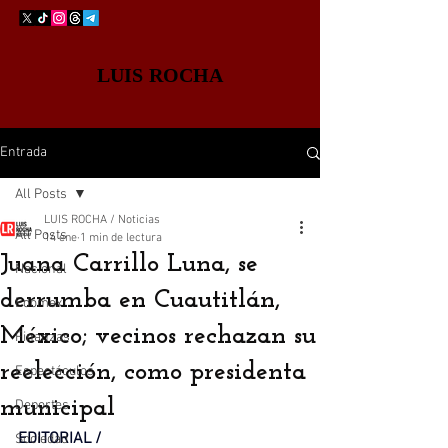
LUIS ROCHA
Entrada
All Posts
LUIS ROCHA / Noticias
All Posts
14 ene
1 min de lectura
Juana Carrillo Luna, se
Nacional
derrumba en Cuautitlán,
Edomex
México; vecinos rechazan su
Finanzas
reelección, como presidenta
Espectáculos
municipal
Deportes
EDITORIAL / 
Sociedad