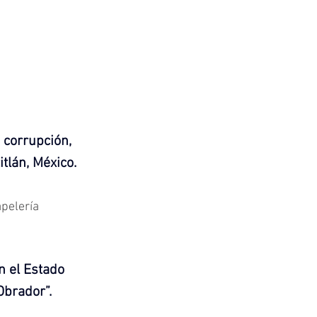
 corrupción, 
tlán, México.
pelería 
n el Estado 
Obrador”.