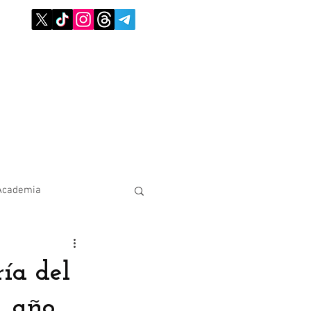
Academia
ía del
, año