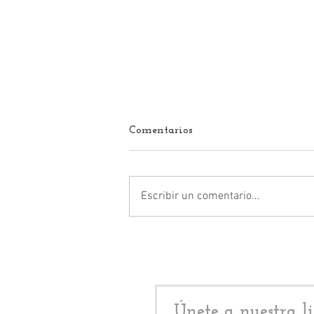
Comentarios
Escribir un comentario...
Alejandro "Alito" Moreno,
llama “narcopresidente” a
López Obrador, y “estúpido” a
José Ramón López Beltrán
Únete a nuestra li