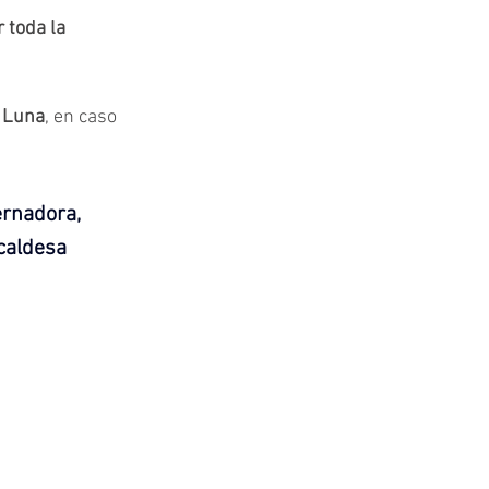
 toda la 
o Luna
, en caso 
ernadora, 
caldesa 