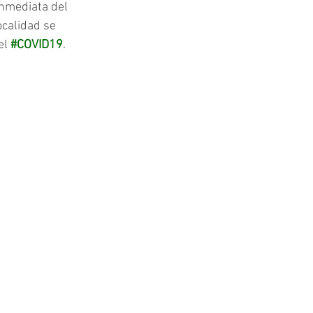
inmediata del 
ocalidad se 
el 
#COVID19
.