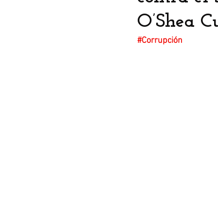
O’Shea C
#Corrupción