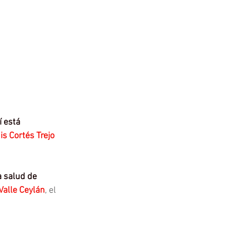
í está 
is Cortés Trejo
a salud de 
Valle Ceylán
, el 