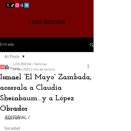
LUIS ROCHA
Entrada
All Posts
LUIS ROCHA / Noticias
All Posts
21 feb 2025
2 min de lectura
Ismael “El Mayo” Zambada,
Nacional
acorrala a Claudia
Edomex
Sheinbaum…y a López
Finanzas
Obrador
Espectáculos
EDITORIAL / 
Deportes
Sociedad