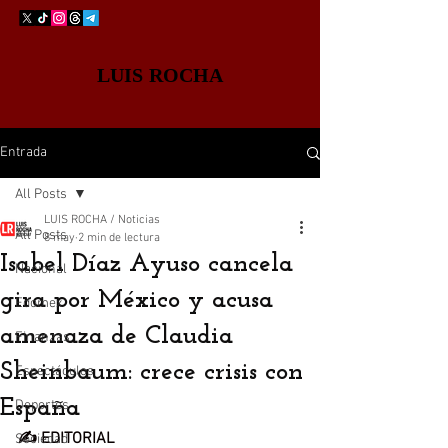
LUIS ROCHA
Entrada
All Posts
LUIS ROCHA / Noticias
All Posts
8 may
2 min de lectura
Isabel Díaz Ayuso cancela
Nacional
gira por México y acusa
Edomex
amenaza de Claudia
Finanzas
Sheinbaum: crece crisis con
Espectáculos
España
Deportes
✍️ EDITORIAL
Sociedad