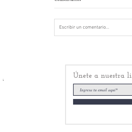
Escribir un comentario...
Naucalpan: la violencia
desmiente el discurso de Isaac
Montoya Márquez
Únete a nuestra li
i