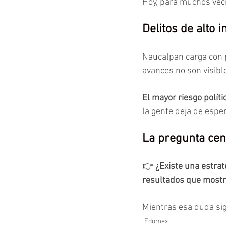
Hoy, para muchos veci
Delitos de alto 
Naucalpan carga con p
avances no son visible
El mayor riesgo polít
la gente deja de esper
La pregunta cen
👉 
¿Existe una estra
resultados que mostr
Mientras esa duda si
Edomex