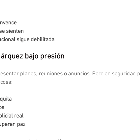
onvence
se sienten
ucional sigue debilitada
árquez bajo presión
esentar planes, reuniones o anuncios. Pero en seguridad pú
 cosa:
quila
os
licial real
cuperan paz