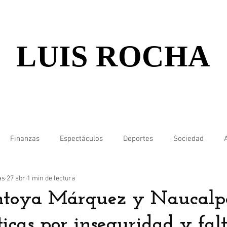
LUIS ROCHA
Finanzas
Espectáculos
Deportes
Sociedad
as
27 abr
1 min de lectura
ntoya Márquez y Naucalp
ticas por inseguridad y fal