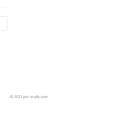
ina Gómez, supervisa
cable en Naucalpan, en
o de críticas hacia Isaac
toya Márquez
© 2023 por isra8c
.com