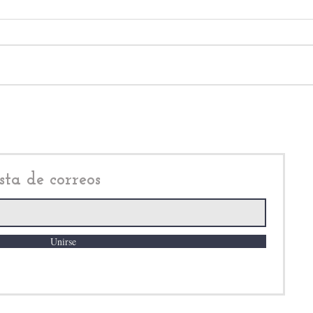
Encuesta refleja contrastes en
Delf
Naucalpan: Isaac Montoya
Mexi
Márquez, se derrumba;
medi
Alfredo Oropeza, gana
Mon
terreno
sta de correos
Unirse