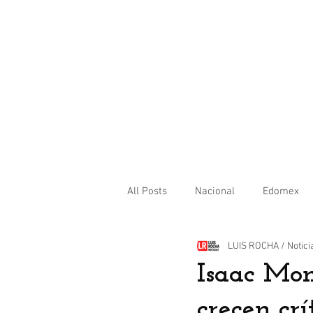
All Posts
Nacional
Edomex
LUIS ROCHA / Notici
Internacional
Isaac Mo
crecen crí