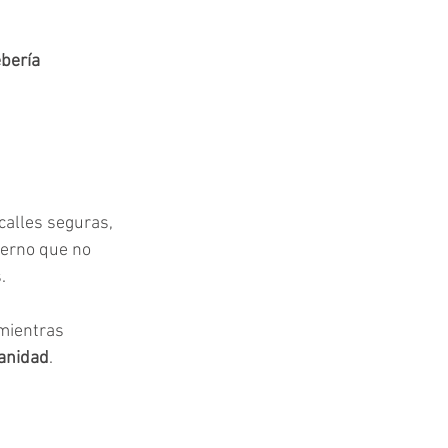
bería 
 calles seguras, 
ierno que no 
.
mientras 
vanidad
.