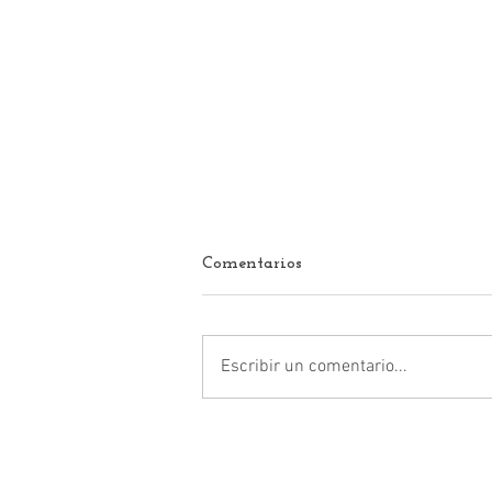
Comentarios
Escribir un comentario...
Isaac Montoya Márquez se
desploma en Naucalpan y la
oposición podría ganar en
2027