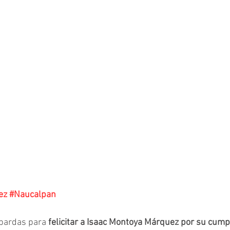
ez
#Naucalpan
bardas para 
felicitar a Isaac Montoya Márquez por su cum