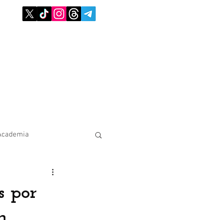
Academia
s por
n