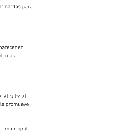
tar bardas
 para 
parecer en 
oblemas.
 el culto al 
e le promueve 
l.
r municipal, 