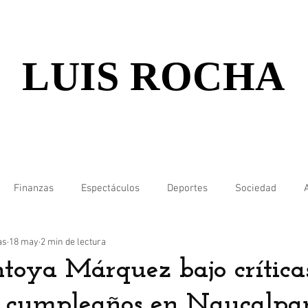
LUIS ROCHA
Finanzas
Espectáculos
Deportes
Sociedad
as
18 may
2 min de lectura
toya Márquez bajo crítica
e cumpleaños en Naucalpa