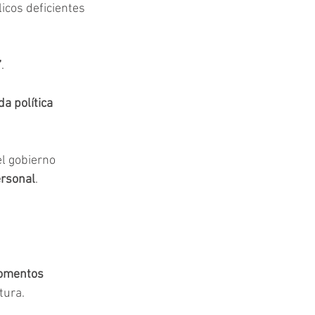
icos deficientes 
”
. 
a política 
el gobierno 
ersonal
.
omentos 
tura. 