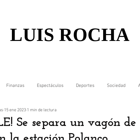
LUIS ROCHA
Finanzas
Espectáculos
Deportes
Sociedad
as
15 ene 2023
1 min de lectura
E! Se separa un vagón de 
n la estación Polanco