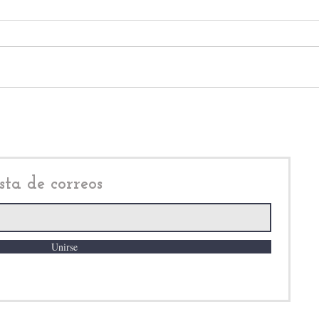
PRI Edomex acusa a Morena
Alej
de impulsar “Ley Mordaza”
Mage
contra libertad de expresión
AMEX
cash
sta de correos
Unirse