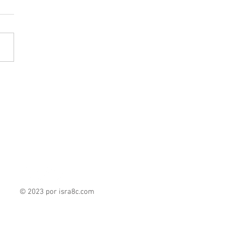
andra del Moral: Código
nta señala a titular de
CID como “reina del
” entre México y Cuba
© 2023 por isra8c
.com