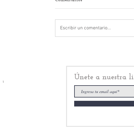
Comentarios
Escribir un comentario...
Claudia Sheinbaum:
fracking exhibe
contradicción y doble
discurso de la presidenta de
México
Únete a nuestra li
i