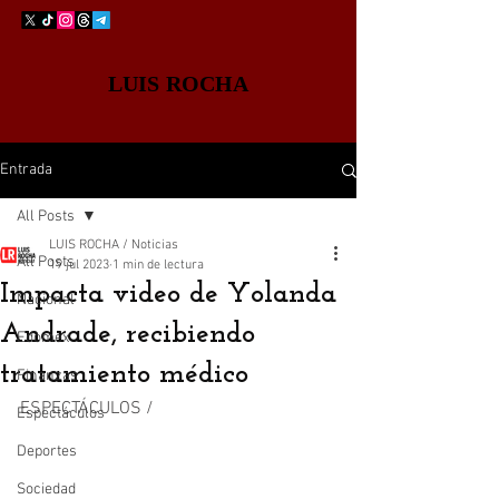
LUIS ROCHA
Entrada
All Posts
LUIS ROCHA / Noticias
All Posts
19 jul 2023
1 min de lectura
Impacta video de Yolanda
Nacional
Andrade, recibiendo
Edomex
tratamiento médico
Finanzas
ESPECTÁCULOS /
Espectáculos
Deportes
Sociedad