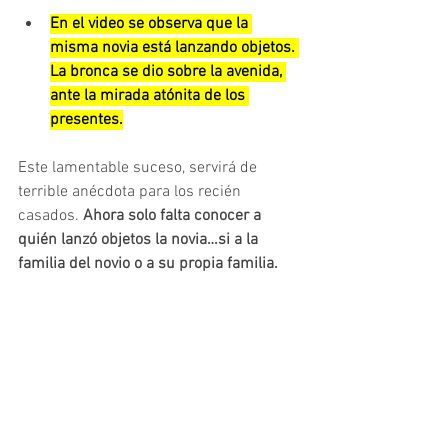
En el video se observa que la 
misma novia está lanzando objetos. 
La bronca se dio sobre la avenida, 
ante la mirada atónita de los 
presentes.
Este lamentable suceso, servirá de 
terrible anécdota para los recién 
casados.
 Ahora solo falta conocer a 
quién lanzó objetos la novia…si a la 
familia del novio o a su propia familia.