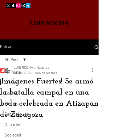
LUIS ROCHA
Entrada
All Posts
LUIS ROCHA / Noticias
All Posts
21 dic 2025
1 min de lectura
¡Imágenes Fuertes! Se armó
Nacional
la batalla campal en una
Edomex
boda celebrada en Atizapán
Finanzas
de Zaragoza
Espectáculos
Deportes
Sociedad