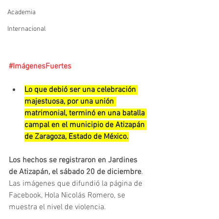
Academia
Internacional
#ImágenesFuertes
Lo que debió ser una celebración 
majestuosa, por una unión 
matrimonial, terminó en una batalla 
campal en el municipio de Atizapán 
de Zaragoza, Estado de México.
Los hechos se registraron en Jardines 
de Atizapán, el sábado 20 de diciembre
. 
Las imágenes que difundió la página de 
Facebook, Hola Nicolás Romero, se 
muestra el nivel de violencia.