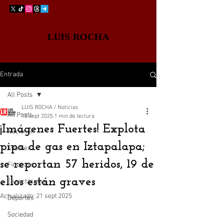
LUIS ROCHA
Entrada
All Posts
LUIS ROCHA / Noticias
All Posts
10 sept 2025
1 min de lectura
¡Imágenes Fuertes! Explota
Nacional
pipa de gas en Iztapalapa;
Edomex
se reportan 57 heridos, 19 de
Finanzas
ellos están graves
Espectáculos
Actualizado:
21 sept 2025
Deportes
Sociedad