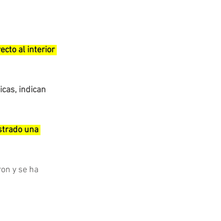
cto al interior 
icas, indican 
strado una 
on y se ha 