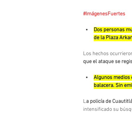
#ImágenesFuertes
Dos personas muer
de la Plaza Arkan
Los hechos ocurrieron
que el ataque se regis
Algunos medios d
balacera. Sin emb
L
a policía de Cuautitl
intensificado su bús