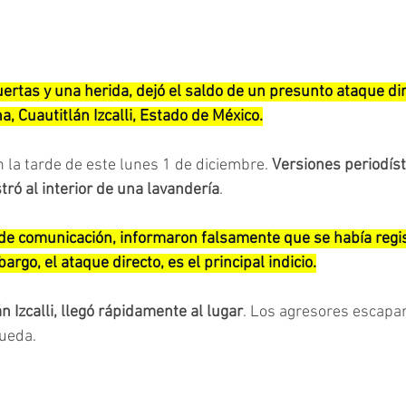
tas y una herida, dejó el saldo de un presunto ataque dire
a, Cuautitlán Izcalli, Estado de México.
 la tarde de este lunes 1 de diciembre. 
Versiones periodíst
tró al interior de una lavandería
.
e comunicación, informaron falsamente que se había regi
argo, el ataque directo, es el principal indicio.
án Izcalli, llegó rápidamente al lugar
. Los agresores escapar
queda.