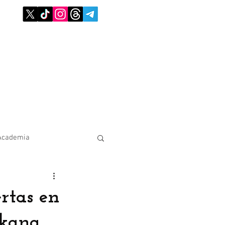
Academia
rtas en
rkana,