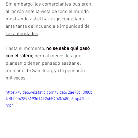
Sin embargo, los comerciantes pusieron 
al ladrón ante la vista de todo el mundo, 
mostrando así
 el hartazgo ciudadano 
ante tanta delincuencia e impunidad de 
las autoridades
.
Hasta el momento, 
no se sabe qué pasó 
con el ratero
; pero al menos los que 
planean o tienen pensado asaltar el 
mercado de San Juan, ya lo pensarán 
mil veces.
https://video.wixstatic.com/video/2ae78c_0f80b
4efb0fc42898193d14924b54f40/480p/mp4/file.
mp4