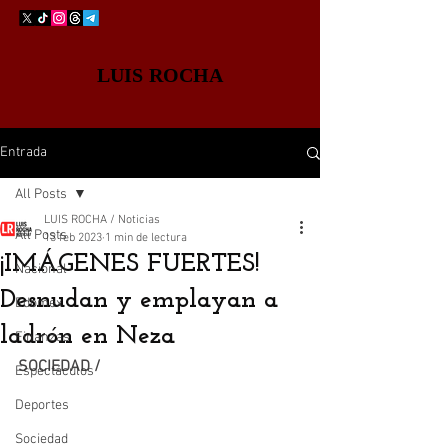
LUIS ROCHA
Entrada
All Posts
LUIS ROCHA / Noticias
All Posts
13 feb 2023
1 min de lectura
¡IMÁGENES FUERTES!
Nacional
Desnudan y emplayan a
Edomex
ladrón en Neza
Finanzas
SOCIEDAD /
Espectáculos
Deportes
Sociedad