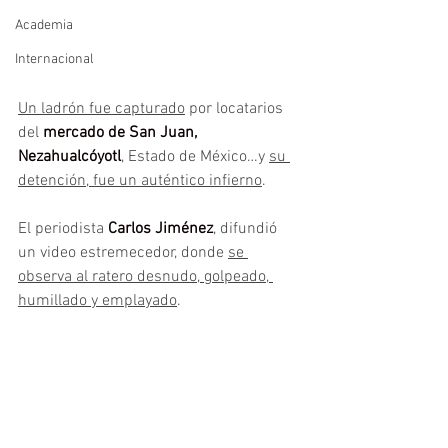
Academia
Internacional
Un ladrón fue capturado
 por locatarios 
del 
mercado de San Juan, 
Nezahualcóyotl
, Estado de México…y 
su 
detención, fue un auténtico infierno
.
El periodista 
Carlos Jiménez
, difundió 
un video estremecedor, donde 
se 
observa al ratero desnudo, golpeado, 
humillado y emplayado
.