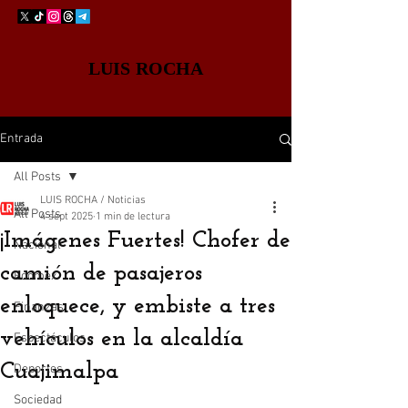
LUIS ROCHA
Entrada
All Posts
LUIS ROCHA / Noticias
All Posts
4 sept 2025
1 min de lectura
¡Imágenes Fuertes! Chofer de
Nacional
camión de pasajeros
Edomex
enloquece, y embiste a tres
Finanzas
vehículos en la alcaldía
Espectáculos
Cuajimalpa
Deportes
Sociedad