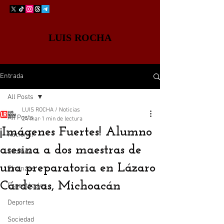
LUIS ROCHA
Entrada
All Posts
LUIS ROCHA / Noticias
All Posts
24 mar
1 min de lectura
¡Imágenes Fuertes! Alumno
Nacional
asesina a dos maestras de
Edomex
una preparatoria en Lázaro
Finanzas
Cárdenas, Michoacán
Espectáculos
Deportes
Sociedad