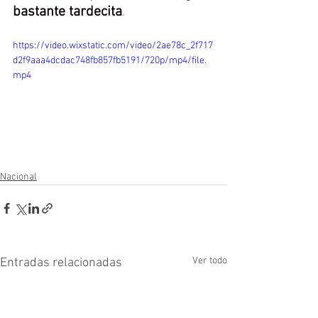
bastante tardecita
.
https://video.wixstatic.com/video/2ae78c_2f717
d2f9aaa4dcdac748fb857fb5191/720p/mp4/file.
mp4
Nacional
Ver todo
Entradas relacionadas