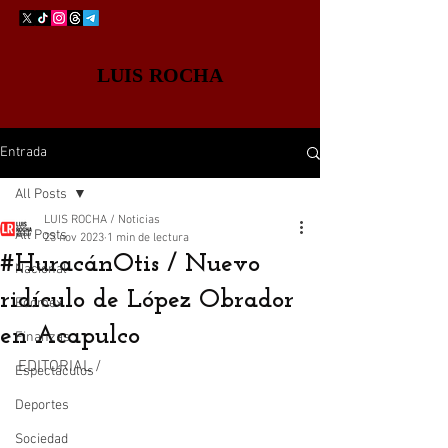
LUIS ROCHA
Entrada
All Posts
LUIS ROCHA / Noticias
All Posts
23 nov 2023
1 min de lectura
#HuracánOtis / Nuevo
Nacional
ridículo de López Obrador
Edomex
en Acapulco
Finanzas
EDITORIAL /
Espectáculos
Deportes
Sociedad