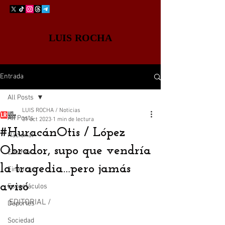
LUIS ROCHA
Entrada
All Posts
LUIS ROCHA / Noticias
All Posts
31 oct 2023
1 min de lectura
#HuracánOtis / López
Nacional
Obrador, supo que vendría
Edomex
la tragedia…pero jamás
Finanzas
avisó
Espectáculos
EDITORIAL /
Deportes
Sociedad