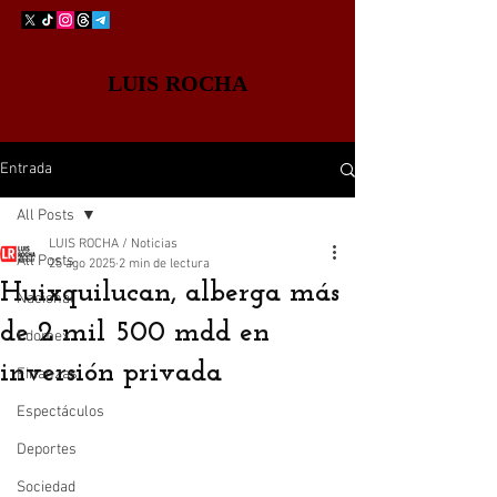
LUIS ROCHA
Entrada
All Posts
LUIS ROCHA / Noticias
All Posts
25 ago 2025
2 min de lectura
Huixquilucan, alberga más
Nacional
de 2 mil 500 mdd en
Edomex
inversión privada
Finanzas
Espectáculos
Deportes
Sociedad