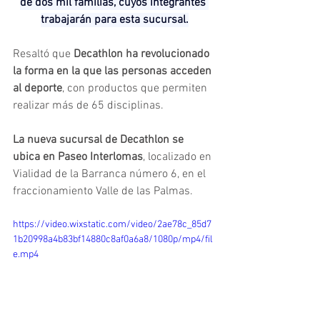
de dos mil familias, cuyos integrantes 
trabajarán para esta sucursal.
Resaltó que 
Decathlon ha revolucionado 
la forma en la que las personas acceden 
al deporte
, con productos que permiten 
realizar más de 65 disciplinas.
La nueva sucursal de Decathlon se 
ubica en Paseo Interlomas
, localizado en 
Vialidad de la Barranca número 6, en el 
fraccionamiento Valle de las Palmas.
https://video.wixstatic.com/video/2ae78c_85d7
1b20998a4b83bf14880c8af0a6a8/1080p/mp4/fil
e.mp4