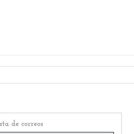
Cuauhtémoc Blanco:
Clau
manifestantes le gritan
Guar
“asesino” rumbo al partido
por c
México vs Inglaterra VIDEO
Méx
sta de correos