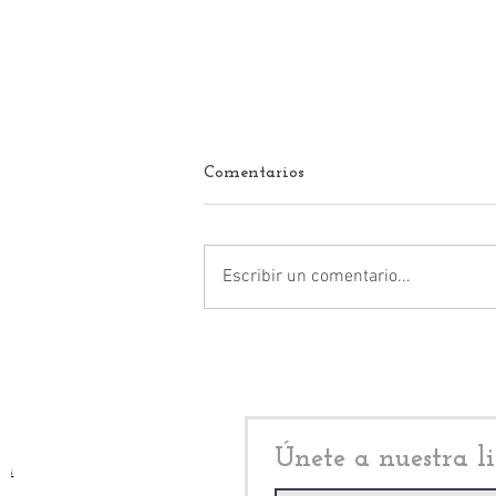
Comentarios
Escribir un comentario...
Claudia Sheinbaum: México
eliminado del Mundial 2026,
se le acabaron los distractores
a la presidenta
Únete a nuestra li
i