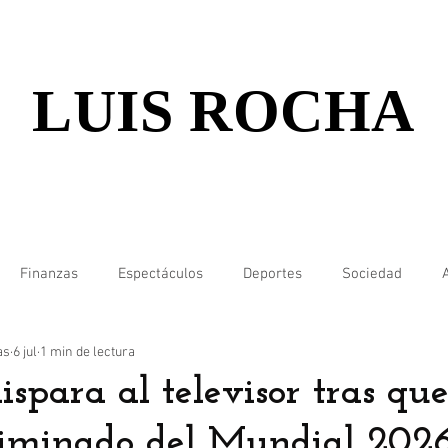
LUIS ROCHA
Finanzas
Espectáculos
Deportes
Sociedad
as
6 jul
1 min de lectura
spara al televisor tras qu
liminado del Mundial 202