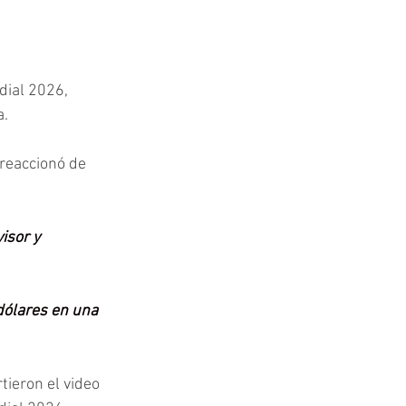
dial 2026, 
a.
reaccionó de 
isor y 
dólares en una 
ieron el video 