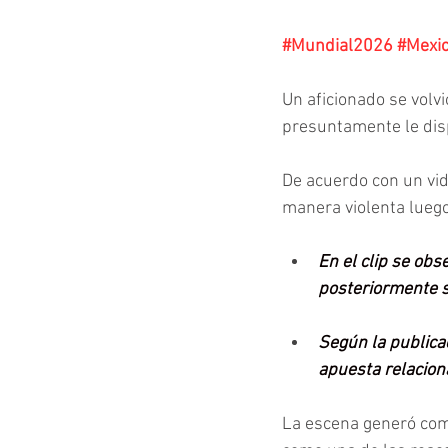
#Mundial2026
#Mexi
Un aficionado se volvi
presuntamente le dispa
De acuerdo con un vi
manera violenta luego
En el clip se obs
posteriormente s
Según la publica
apuesta relaciona
La escena generó come