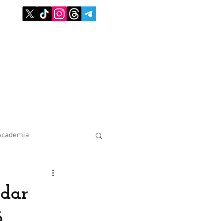
Academia
edar
6