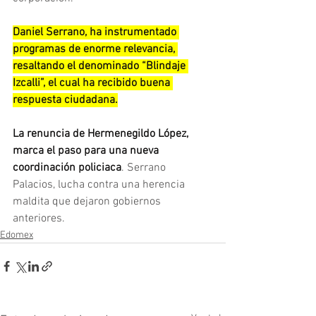
Daniel Serrano, ha instrumentado 
programas de enorme relevancia, 
resaltando el denominado “Blindaje 
Izcalli”, el cual ha recibido buena 
respuesta ciudadana.
La renuncia de Hermenegildo López, 
marca el paso para una nueva 
coordinación policiaca
. Serrano 
Palacios, lucha contra una herencia 
maldita que dejaron gobiernos 
anteriores.
Edomex