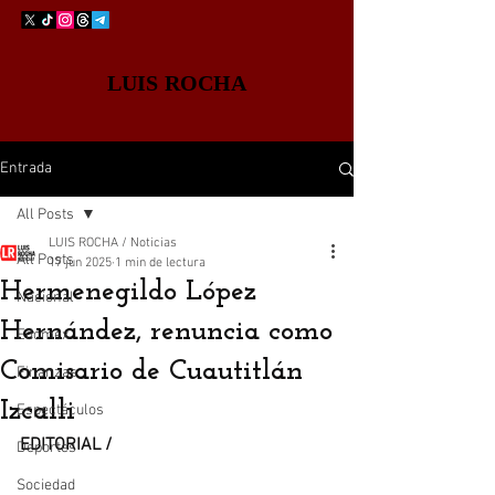
LUIS ROCHA
Entrada
All Posts
LUIS ROCHA / Noticias
All Posts
17 jun 2025
1 min de lectura
Hermenegildo López
Nacional
Hernández, renuncia como
Edomex
Comisario de Cuautitlán
Finanzas
Izcalli
Espectáculos
EDITORIAL / 
Deportes
Sociedad