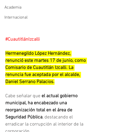
Academia
Internacional
#CuautitlánIzcalli
Hermenegildo López Hernández, 
renunció este martes 17 de junio, como 
Comisario de Cuautitlán Izcalli. La 
renuncia fue aceptada por el alcalde, 
Daniel Serrano Palacios.
Cabe señalar que 
el actual gobierno 
municipal, ha encabezado una 
reorganización total en el área de 
Seguridad Pública
, destacando el 
erradicar la corrupción al interior de la 
corporación.