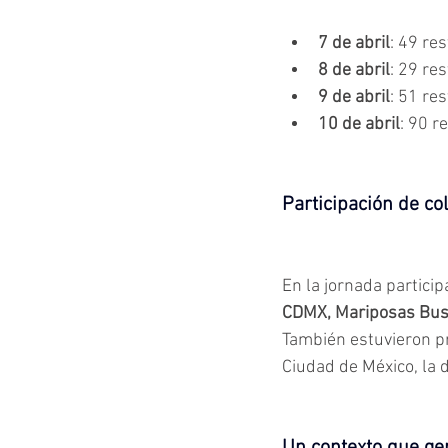
7 de abril
: 49 re
8 de abril
: 29 re
9 de abril
: 51 re
10 de abril
: 90 r
Participación de co
En la jornada partici
CDMX, Mariposas Busc
También estuvieron p
Ciudad de México, la 