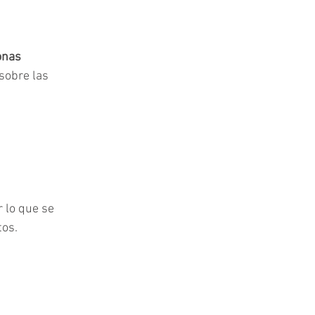
onas 
sobre las 
r lo que se 
tos.