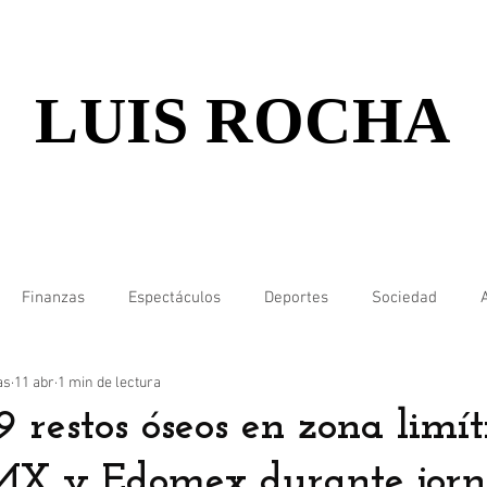
LUIS ROCHA
Finanzas
Espectáculos
Deportes
Sociedad
as
11 abr
1 min de lectura
 restos óseos en zona limít
MX y Edomex durante jorn