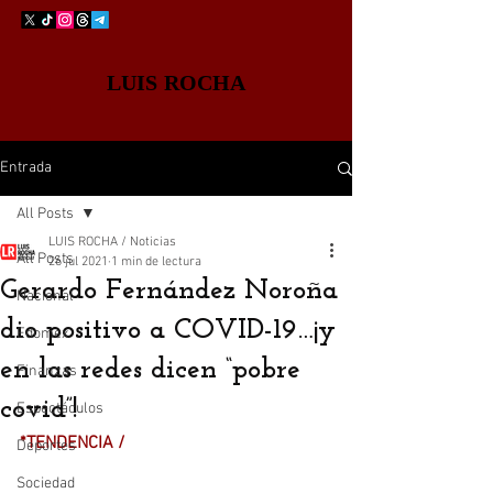
LUIS ROCHA
Entrada
All Posts
LUIS ROCHA / Noticias
All Posts
26 jul 2021
1 min de lectura
Gerardo Fernández Noroña
Nacional
dio positivo a COVID-19…¡y
Edomex
en las redes dicen “pobre
Finanzas
covid”!
Espectáculos
*TENDENCIA /
Deportes
Sociedad