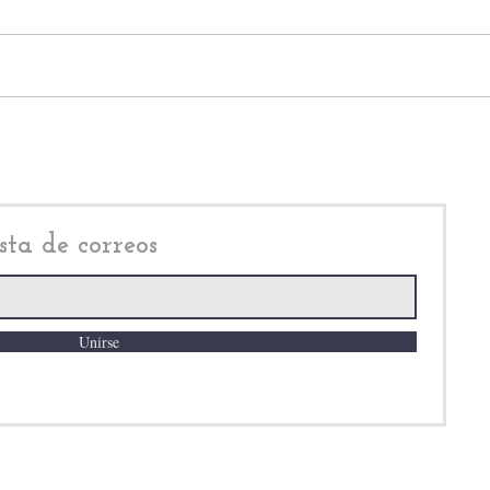
Fernando Flores Fernández,
Audi
ofrece Certificado
Fisc
Empresarial, durante la
tran
Segunda Sesión del Consejo
mane
Consultivo para el Desarrollo
Mete
Económico de Metepec
sta de correos
Unirse