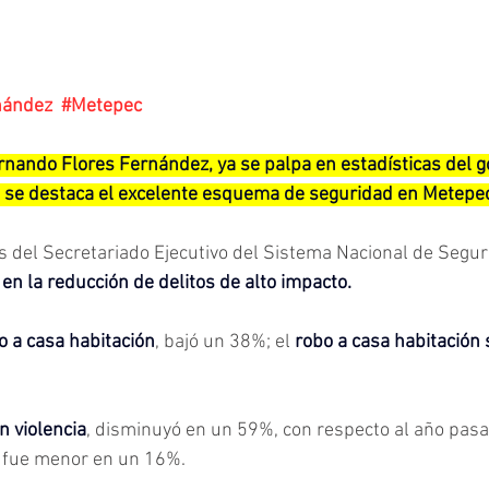
nández
#Metepec
rnando Flores Fernández, ya se palpa en estadísticas del go
 se destaca el excelente esquema de seguridad en Metepec
as del Secretariado Ejecutivo del Sistema Nacional de Segur
n la reducción de delitos de alto impacto.
o a casa habitación
, bajó un 38%; el 
robo a casa habitación s
n violencia
, disminuyó en un 59%, con respecto al año pasad
, fue menor en un 16%.