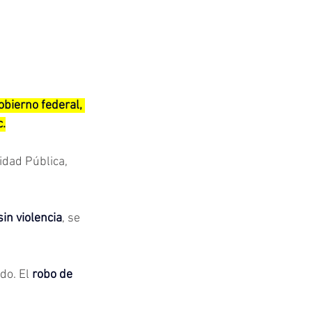
bierno federal, 
.
idad Pública, 
in violencia
, se 
o. El 
robo de 