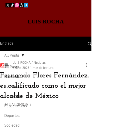
LUIS ROCHA
Entrada
All Posts
LUIS ROCHA / Noticias
All Posts
6 sept 2023
1 min de lectura
Fernando Flores Fernández,
Nacional
es calificado como el mejor
Edomex
alcalde de México
Finanzas
MUNICIPIOS /
Espectáculos
Deportes
Sociedad