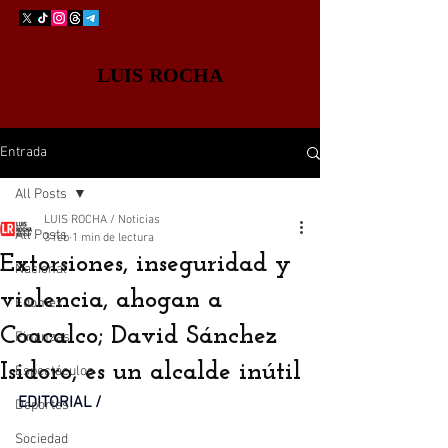
LUIS ROCHA
Entrada
All Posts
LUIS ROCHA / Noticias
All Posts
3 feb
1 min de lectura
Extorsiones, inseguridad y
Nacional
violencia, ahogan a
Edomex
Coacalco; David Sánchez
Finanzas
Isidoro, es un alcalde inútil
Espectáculos
EDITORIAL / 
Deportes
Sociedad