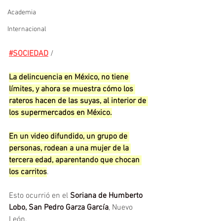
Academia
Internacional
#SOCIEDAD
 / 
La delincuencia en México, no tiene 
límites, y ahora se muestra cómo los 
rateros hacen de las suyas, al interior de 
los supermercados en México.
En un video difundido, un grupo de 
personas, rodean a una mujer de la 
tercera edad, aparentando que chocan 
los carritos
.
Esto ocurrió en el 
Soriana de Humberto 
Lobo, San Pedro Garza García
, Nuevo 
León.