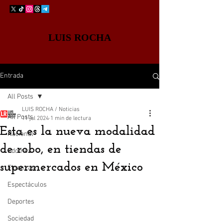
LUIS ROCHA
Entrada
All Posts
LUIS ROCHA / Noticias
All Posts
11 jul 2024
1 min de lectura
Esta es la nueva modalidad
Nacional
de robo, en tiendas de
Edomex
supermercados en México
Finanzas
Espectáculos
Deportes
Sociedad