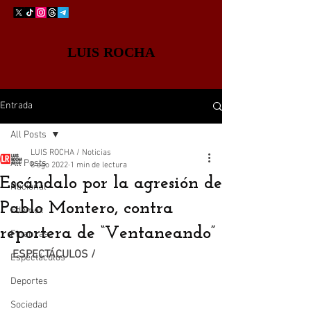
LUIS ROCHA
Entrada
All Posts
LUIS ROCHA / Noticias
All Posts
8 ago 2022
1 min de lectura
Escándalo por la agresión de
Nacional
Pablo Montero, contra
Edomex
reportera de “Ventaneando”
Finanzas
ESPECTÁCULOS /
Espectáculos
Deportes
Sociedad