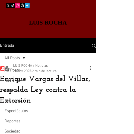
LUIS ROCHA
Entrada
All Posts
LUIS ROCHA / Noticias
All Posts
20 nov 2025
2 min de lectura
Enrique Vargas del Villar,
Nacional
respalda Ley contra la
Edomex
Extorsión
Finanzas
Espectáculos
Deportes
Sociedad