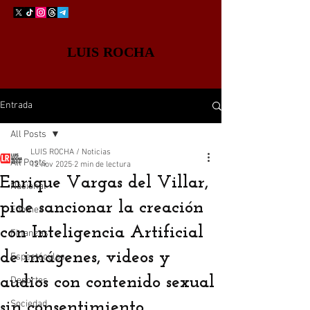
LUIS ROCHA
Entrada
All Posts
LUIS ROCHA / Noticias
All Posts
12 nov 2025
2 min de lectura
Enrique Vargas del Villar,
Nacional
pide sancionar la creación
Edomex
con Inteligencia Artificial
Finanzas
de imágenes, videos y
Espectáculos
audios con contenido sexual
Deportes
sin consentimiento
Sociedad