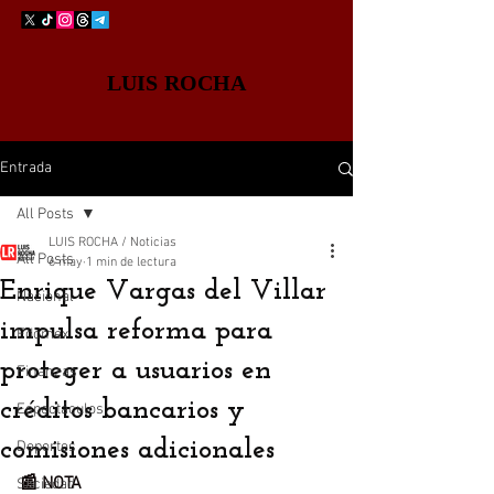
LUIS ROCHA
Entrada
All Posts
LUIS ROCHA / Noticias
All Posts
6 may
1 min de lectura
Enrique Vargas del Villar
Nacional
impulsa reforma para
Edomex
proteger a usuarios en
Finanzas
créditos bancarios y
Espectáculos
comisiones adicionales
Deportes
📰 NOTA
Sociedad