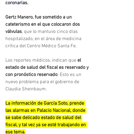
coronarias.
Gertz Manero, fue sometido a un 
cateterismo en el que colocaron dos 
válvulas
, que lo mantuvo cinco días 
hospitalizado, en el área de medicina 
crítica del Centro Médico Santa Fe.
Los reportes médicos, indican que 
el 
estado de salud del fiscal es reservado y 
con pronóstico reservado
. Esto es un 
nuevo problema para el gobierno de 
Claudia Sheinbaum.
La información de García Soto, prende 
las alarmas en Palacio Nacional, donde 
se sabe delicado estado de salud del 
fiscal, y tal vez ya se esté trabajando en 
ese tema.