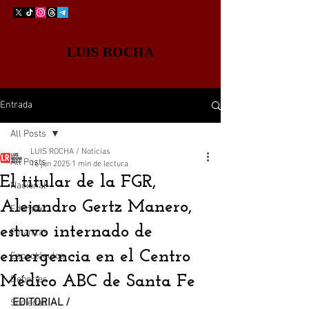
LUIS ROCHA
Entrada
All Posts
LUIS ROCHA / Noticias
All Posts
16 jun 2025
1 min de lectura
El titular de la FGR,
Nacional
Alejandro Gertz Manero,
Edomex
estuvo internado de
Finanzas
emergencia en el Centro
Espectáculos
Médico ABC de Santa Fe
Deportes
EDITORIAL / 
Sociedad