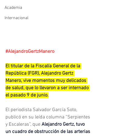
Academia
Internacional
#AlejandroGertzManero
El titular de la Fiscalía General de la 
República (FGR), Alejandro Gertz 
Manero, vive momentos muy delicados 
de salud, que lo llevaron a ser internado 
el pasado 9 de junio.
El periodista Salvador García Soto, 
publicó en su leída columna “Serpientes 
y Escaleras”, que 
Alejandro Gertz, tuvo 
un cuadro de obstrucción de las arterias 