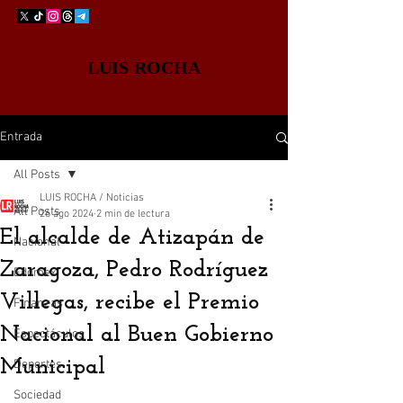
LUIS ROCHA
Entrada
All Posts
LUIS ROCHA / Noticias
All Posts
26 ago 2024
2 min de lectura
El alcalde de Atizapán de
Nacional
Zaragoza, Pedro Rodríguez
Edomex
Villegas, recibe el Premio
Finanzas
Nacional al Buen Gobierno
Espectáculos
Municipal
Deportes
Sociedad