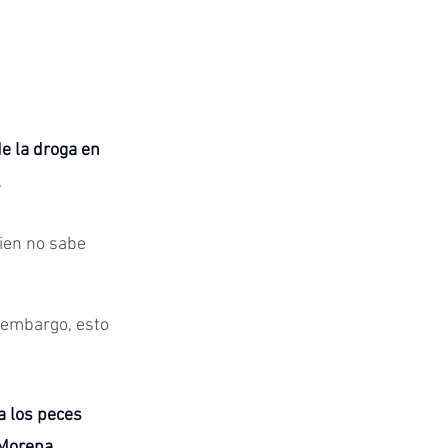
e la droga en 
.
uien no sabe 
n embargo, esto 
a los peces 
 Morena.