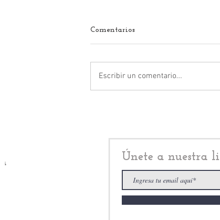
Comentarios
Escribir un comentario...
“La falta de medicinas, es el
mayor problema de salud en
México”, afirma Enrique
Vargas del Villar
Únete a nuestra li
i