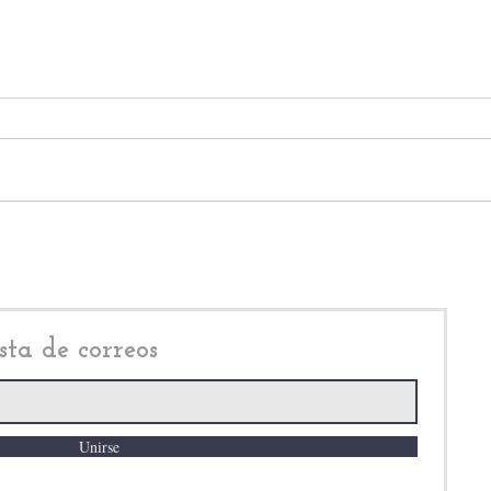
Actos de corrupción y
Dona
extorsión en la Fiscalía
Clau
Edomex, ponen en jaque a
inic
Delfina Gómez
los c
sta de correos
Unirse