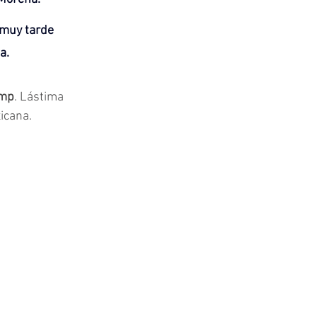
 muy tarde 
a.
ump
. Lástima 
icana.