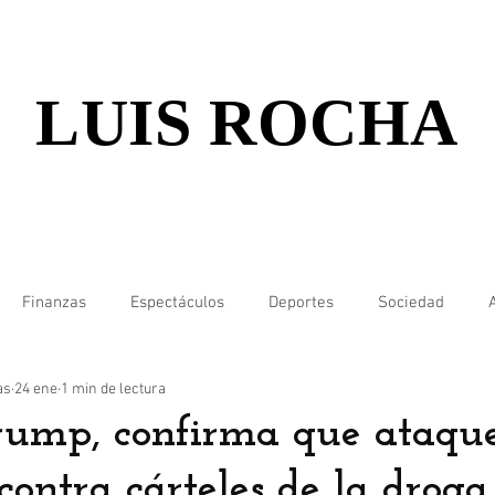
LUIS ROCHA
Finanzas
Espectáculos
Deportes
Sociedad
as
24 ene
1 min de lectura
rump, confirma que ataqu
 contra cárteles de la droga