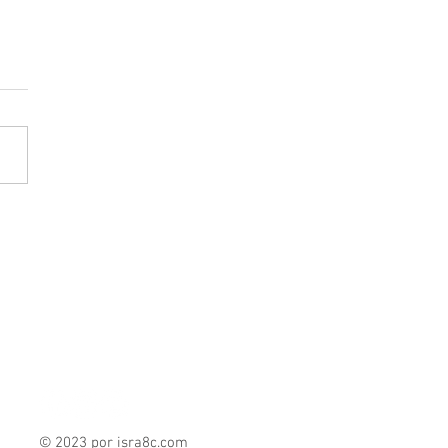
ld Trump, amenaza a
dia Sheinbaum; “pronto
iarán los ataques contra
árteles”, afirma
© 2023 por isra8c
.com