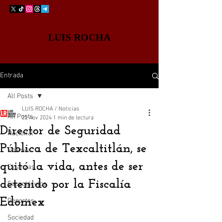
LUIS ROCHA
Entrada
All Posts
LUIS ROCHA / Noticias
All Posts
22 nov 2024
1 min de lectura
Director de Seguridad
Nacional
Pública de Texcaltitlán, se
Edomex
quitó la vida, antes de ser
Finanzas
detenido por la Fiscalía
Espectáculos
Edomex
Deportes
Sociedad