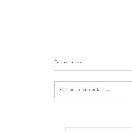
Comentarios
Escribir un comentario...
¡Imágenes fuertes!
Abandonan cuerpo en
Naucalpan y generan
alarma en colonia Ahuizotla