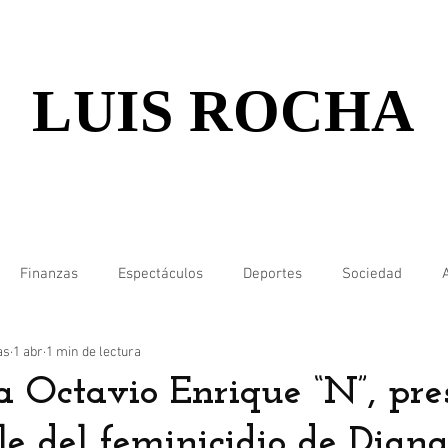
LUIS ROCHA
Finanzas
Espectáculos
Deportes
Sociedad
as
1 abr
1 min de lectura
a Octavio Enrique “N”, pre
le del feminicidio de Dian