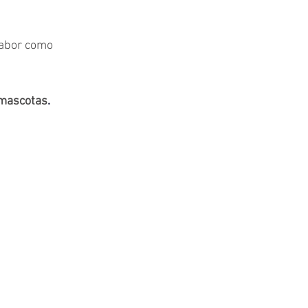
labor como 
 mascotas
.