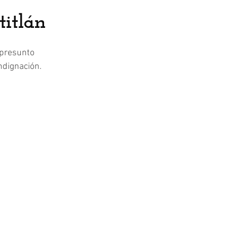
titlán
 presunto 
ndignación.