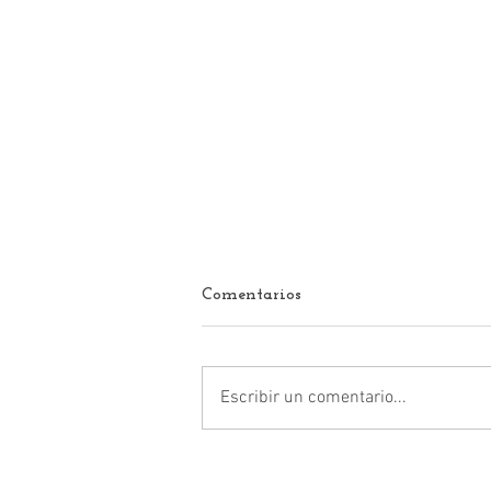
Comentarios
Escribir un comentario...
Daniel Serrano Palacios, el
alcalde mejor evaluado de