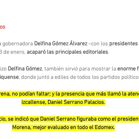
ios
a gobernadora 
Delfina Gómez Álvarez
 –con los 
presidentes 
3 de enero, 
acaparó las principales editoriales
.
izo 
Delfina Gómez
, también sirvió para mostrar la 
enorme fu
xiquense
, donde juntó a ediles de todos los partidos político
na, no podían faltar; y la presencia que más llamó la atenci
izcallense, Daniel Serrano Palacios.
o, se indicó que Daniel Serrano figuraba como el presiden
Morena, mejor evaluado en todo el Edomex.