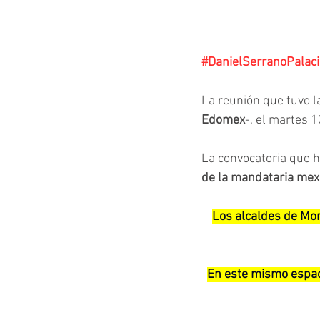
#DanielSerranoPalac
La reunión que tuvo l
Edomex
-, el martes 1
La convocatoria que h
de la mandataria me
Los alcaldes de More
En este mismo espaci