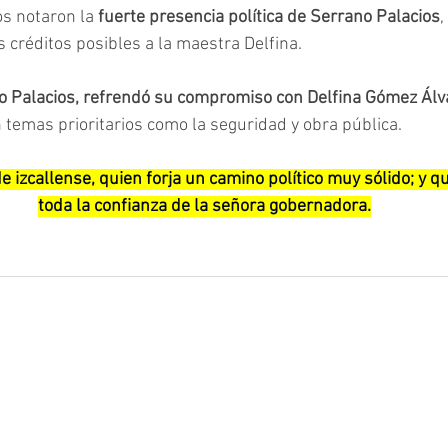
s notaron la 
fuerte presencia política de Serrano Palacios
,
s créditos posibles a la maestra Delfina.
no Palacios, refrendó su compromiso con Delfina Gómez Álv
n temas prioritarios como la seguridad y obra pública.
e izcallense, quien forja un camino político muy sólido; y q
toda la confianza de la señora gobernadora.