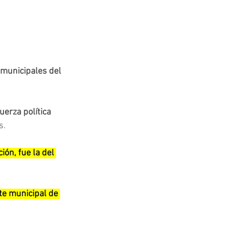
municipales del 
erza política 
s.
ón, fue la del 
te municipal de 