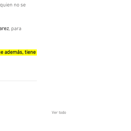
 quien no se 
arez
, para 
ue además, tiene 
Ver todo