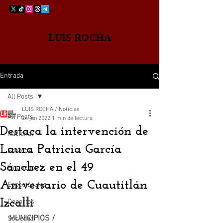
LUIS ROCHA
Entrada
All Posts
LUIS ROCHA / Noticias
All Posts
24 jun 2022
1 min de lectura
Destaca la intervención de
Nacional
Laura Patricia García
Edomex
Sánchez en el 49
Finanzas
Aniversario de Cuautitlán
Espectáculos
Izcalli
Deportes
MUNICIPIOS /
Sociedad