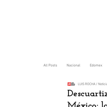
All Posts
Nacional
Edomex
LUIS ROCHA / Notici
Internacional
Descuarti
México; l