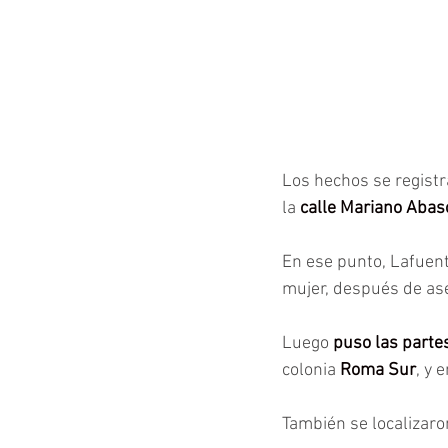
Los hechos se registr
la 
calle Mariano Abaso
En ese punto, Lafuen
mujer, después de ase
Luego 
puso las parte
colonia
 Roma Sur
, y 
También se localizaron