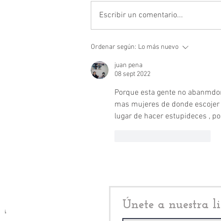
Escribir un comentario...
Yoselin Mendoza Ramírez:
Ordenar según:
Lo más nuevo
Nicolás Romero exhibe crisis
de seguridad tras asesinato en
juan pena
Town Center
08 sept 2022
Porque esta gente no abanmdona
mas mujeres de donde escojer 
lugar de hacer estupideces , po
Me gusta
Reaccionar
Únete a nuestra li
i