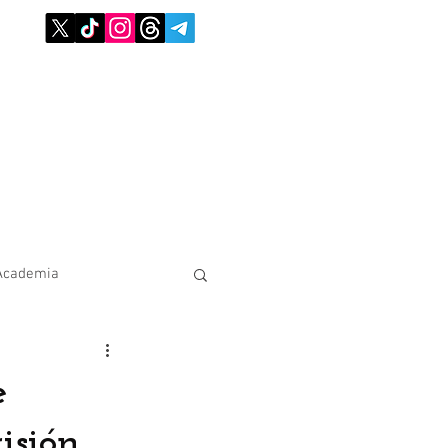
Academia
e
isión