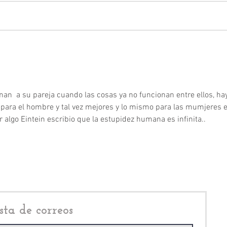
Monserrat Ramírez:
Mete
investigan a actriz de
Civi
"Rosario Tijeras" por presunto
resca
vínculo con huachicolero
n  a su pareja cuando las cosas ya no funcionan entre ellos, hay
para el hombre y tal vez mejores y lo mismo para las mumjeres e
r algo Eintein escribio que la estupidez humana es infinita..
sta de correos