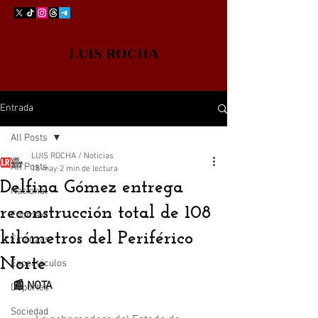
LUIS ROCHA
Entrada
All Posts
LUIS ROCHA / Noticias
All Posts
18 may
2 min de lectura
Delfina Gómez entrega
Nacional
reconstrucción total de 108
Edomex
kilómetros del Periférico
Finanzas
Norte
Espectáculos
📰 NOTA
Deportes
Sociedad