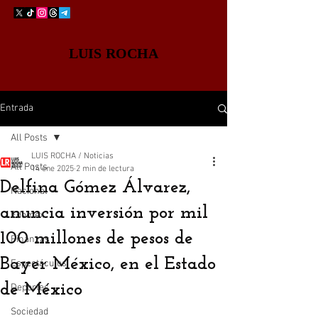
LUIS ROCHA
Entrada
All Posts
LUIS ROCHA / Noticias
All Posts
14 ene 2025
2 min de lectura
Delfina Gómez Álvarez,
Nacional
anuncia inversión por mil
Edomex
100 millones de pesos de
Finanzas
Bayer México, en el Estado
Espectáculos
de México
Deportes
Sociedad