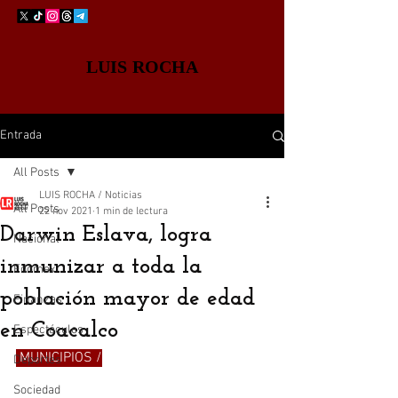
LUIS ROCHA
Entrada
All Posts
LUIS ROCHA / Noticias
All Posts
22 nov 2021
1 min de lectura
Darwin Eslava, logra
Nacional
inmunizar a toda la
Edomex
población mayor de edad
Finanzas
en Coacalco
Espectáculos
 MUNICIPIOS /
Deportes
Sociedad