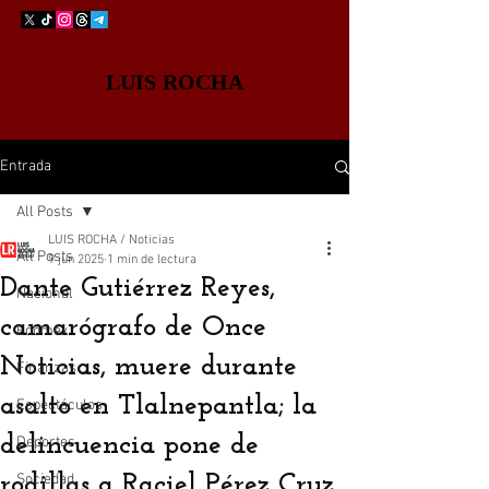
LUIS ROCHA
Entrada
All Posts
LUIS ROCHA / Noticias
All Posts
9 jun 2025
1 min de lectura
Dante Gutiérrez Reyes,
Nacional
camarógrafo de Once
Edomex
Noticias, muere durante
Finanzas
asalto en Tlalnepantla; la
Espectáculos
delincuencia pone de
Deportes
rodillas a Raciel Pérez Cruz
Sociedad