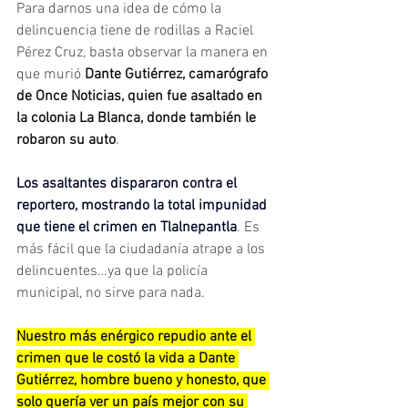
Para darnos una idea de cómo la 
delincuencia tiene de rodillas a Raciel 
Pérez Cruz, basta observar la manera en 
que murió 
Dante Gutiérrez, camarógrafo 
de Once Noticias, quien fue asaltado en 
la colonia La Blanca, donde también le 
robaron su auto
.
Los asaltantes dispararon contra el 
reportero, mostrando la total impunidad 
que tiene el crimen en Tlalnepantla
. Es 
más fácil que la ciudadanía atrape a los 
delincuentes…ya que la policía 
municipal, no sirve para nada.
Nuestro más enérgico repudio ante el 
crimen que le costó la vida a Dante 
Gutiérrez, hombre bueno y honesto, que 
solo quería ver un país mejor con su 