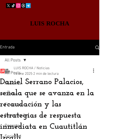
LUIS ROCHA
Entrada
All Posts
LUIS ROCHA / Noticias
All Posts
14 ene 2025
2 min de lectura
Daniel Serrano Palacios,
Nacional
señala que se avanza en la
Edomex
recaudación y las
Finanzas
estrategias de respuesta
Espectáculos
inmediata en Cuautitlán
Deportes
Izcalli
Sociedad