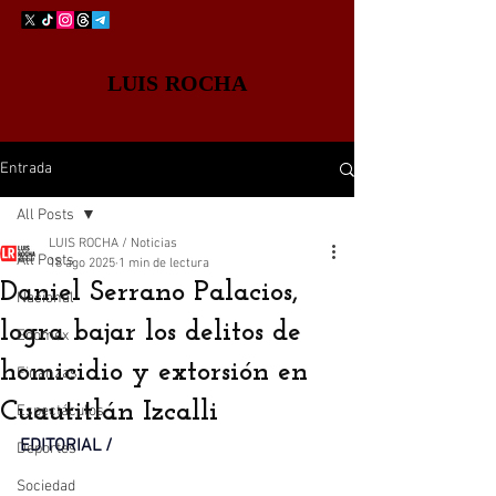
LUIS ROCHA
Entrada
All Posts
LUIS ROCHA / Noticias
All Posts
18 ago 2025
1 min de lectura
Daniel Serrano Palacios,
Nacional
logra bajar los delitos de
Edomex
homicidio y extorsión en
Finanzas
Cuautitlán Izcalli
Espectáculos
EDITORIAL / 
Deportes
Sociedad